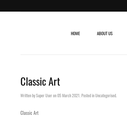
HOME
ABOUT US
Classic Art
Written by Super User on
05 March 2021
. Posted in
Uncategorised
.
Classic Art